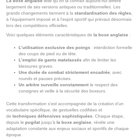
La boxe anglaise
telle qu’on la connaît aujourd’hui diffère
largement de ses versions antiques ou traditionnelles. Les
grands changements tiennent à la
standardisation des règles
,
à l’équipement imposé et à l’esprit sportif qui prévaut désormais
lors des compétitions officielles.
Voici quelques éléments caractéristiques de
la boxe anglaise
:
L’utilisation exclusive des poings
: interdiction formelle
des coups de pied ou de tête.
L’emploi de gants matelassés
afin de limiter les
blessures graves.
Une durée de combat strictement encadrée
, avec
rounds et pauses précises.
Un arbitre surveille constamment
le respect des
consignes et veille à la sécurité des boxeurs.
Cette transformation s’est accompagnée de la création d’un
vocabulaire spécifique, de gestuelles codifiées et
de
techniques défensives sophistiquées
. Chaque étape,
depuis le
pugilat
jusqu’à
la boxe anglaise
, révèle une
adaptation constante aux enjeux sociaux et sportifs de chaque
époque.