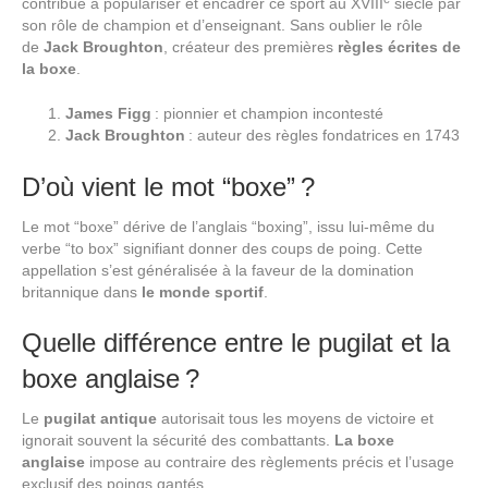
contribué à populariser et encadrer ce sport au XVIII
siècle par
son rôle de champion et d’enseignant. Sans oublier le rôle
de
Jack Broughton
, créateur des premières
règles écrites de
la boxe
.
James Figg
: pionnier et champion incontesté
Jack Broughton
: auteur des règles fondatrices en 1743
D’où vient le mot “boxe” ?
Le mot “boxe” dérive de l’anglais “boxing”, issu lui-même du
verbe “to box” signifiant donner des coups de poing. Cette
appellation s’est généralisée à la faveur de la domination
britannique dans
le monde sportif
.
Quelle différence entre le pugilat et la
boxe anglaise ?
Le
pugilat antique
autorisait tous les moyens de victoire et
ignorait souvent la sécurité des combattants.
La boxe
anglaise
impose au contraire des règlements précis et l’usage
exclusif des poings gantés.