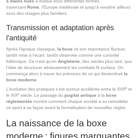
à mains nues
a évolué sous différentes formes,
traversant
Rome
, l’Europe médiévale et jusqu’à renaître ailleurs
sous des visages plus familiers.
Transmission et adaptation après
l’antiquité
Après l’époque classique,
la boxe
vit son importance fluctuer,
tantôt mise à l’écart, tantôt observée comme une curiosité
folklorique. Ce n’est qu’en
Angleterre
, des siècles plus tard, que
l’idée de structurer sérieusement les combats fit surface. On
commença alors à tracer les prémices de ce qui deviendrait
la
boxe moderne
.
e
L’évolution des pratiques s’est surtout accélérée entre le XVII
et
e
le XIX
siècle. Le passage du
pugilat antique
à la
boxe
réglementée
montre comment chaque société a su remodeler
ce sport à sa façon avant la formalisation de nouvelles règles.
La naissance de la boxe
moderne : figures marquantes